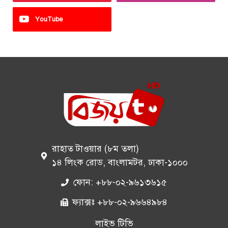
YouTube
রাহাত টাওয়ার (৮ম তলা)
১৪ লিংক রোড, বাংলামটর, ঢাকা-১০০০
ফোন: +৮৮-০২-৯৬১৩৬১৫
ফ্যাক্সঃ +৮৮-০২-৯৬৬৪৯৮৪
লাইভ টিভি