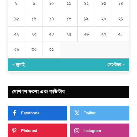
৮
৯
১০
১১
১২
১৩
১৪
১৫
১৬
১৭
১৮
১৯
২০
২১
২২
২৩
২৪
২৫
২৬
২৭
২৮
২৯
৩০
৩১
« জুলাই
সেপ্টেম্বর »
সোশ্যাল ফলো এবং কাউন্টার
Facebook
Twitter
Pinterest
Instagram