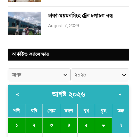
ঢাকা-ময়মনসিংহ ট্রেন চলাচল বন্ধ
August 7, 2026
আর্কাইভ ক্যালেন্ডার
আগষ্ট ২০২৬
«
»
শনি
রবি
সোম
মঙ্গল
বুধ
বৃহ
শুক্র
৭
১
২
৩
৪
৫
৬