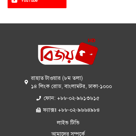
YouTube
রাহাত টাওয়ার (৮ম তলা)
১৪ লিংক রোড, বাংলামটর, ঢাকা-১০০০
ফোন: +৮৮-০২-৯৬১৩৬১৫
ফ্যাক্সঃ +৮৮-০২-৯৬৬৪৯৮৪
লাইভ টিভি
আমাদের সম্পর্কে