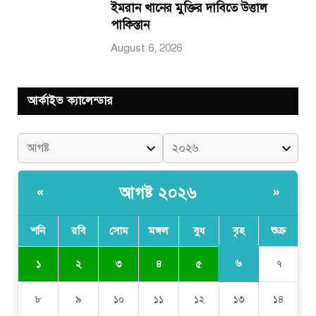
ইমরান খানের মুক্তির দাবিতে উত্তাল
পাকিস্তান
August 6, 2026
আর্কাইভ ক্যালেন্ডার
আগষ্ট ২০২৬
«
»
শনি
রবি
সোম
মঙ্গল
বুধ
বৃহ
শুক্র
৬
১
২
৩
৪
৫
৭
৮
৯
১০
১১
১২
১৩
১৪