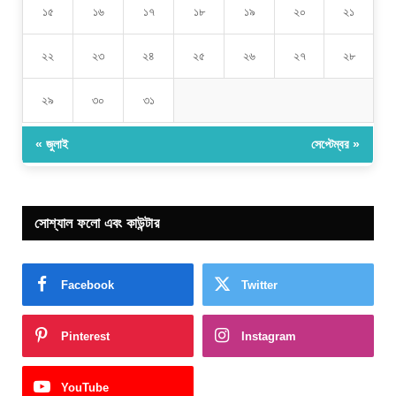
১৫
১৬
১৭
১৮
১৯
২০
২১
২২
২৩
২৪
২৫
২৬
২৭
২৮
২৯
৩০
৩১
« জুলাই
সেপ্টেম্বর »
সোশ্যাল ফলো এবং কাউন্টার
Facebook
Twitter
Pinterest
Instagram
YouTube