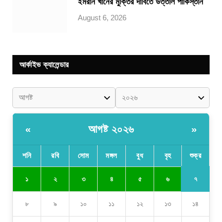
ইমরান খানের মুক্তির দাবিতে উত্তাল পাকিস্তান
August 6, 2026
আর্কাইভ ক্যালেন্ডার
আগষ্ট ২০২৬
«
»
শনি
রবি
সোম
মঙ্গল
বুধ
বৃহ
শুক্র
৭
১
২
৩
৪
৫
৬
৮
৯
১০
১১
১২
১৩
১৪