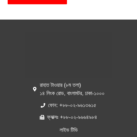
রাহাত টাওয়ার (৮ম তলা)
১৪ লিংক রোড, বাংলামটর, ঢাকা-১০০০
ফোন: +৮৮-০২-৯৬১৩৬১৫
ফ্যাক্সঃ +৮৮-০২-৯৬৬৪৯৮৪
লাইভ টিভি