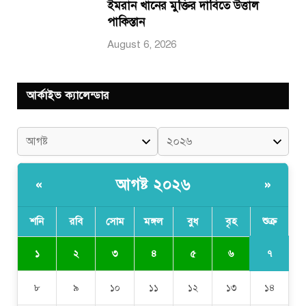
ইমরান খানের মুক্তির দাবিতে উত্তাল
পাকিস্তান
August 6, 2026
আর্কাইভ ক্যালেন্ডার
আগষ্ট ২০২৬
«
»
শনি
রবি
সোম
মঙ্গল
বুধ
বৃহ
শুক্র
৭
১
২
৩
৪
৫
৬
৮
৯
১০
১১
১২
১৩
১৪