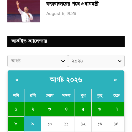
কক্সবাজারের পথে প্রধানমন্ত্রী
August 9, 2026
আর্কাইভ ক্যালেন্ডার
আগষ্ট ২০২৬
«
»
শনি
রবি
সোম
মঙ্গল
বুধ
বৃহ
শুক্র
২
১
৩
৪
৫
৬
৭
৯
৮
১০
১১
১২
১৩
১৪