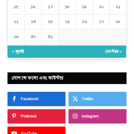
১৫
১৬
১৭
১৮
১৯
২০
২১
২২
২৩
২৪
২৫
২৬
২৭
২৮
২৯
৩০
৩১
« জুলাই
সেপ্টেম্বর »
সোশ্যাল ফলো এবং কাউন্টার
Facebook
Twitter
Pinterest
Instagram
YouTube