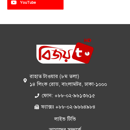
YouTube
রাহাত টাওয়ার (৮ম তলা)
১৪ লিংক রোড, বাংলামটর, ঢাকা-১০০০
ফোন: +৮৮-০২-৯৬১৩৬১৫
ফ্যাক্সঃ +৮৮-০২-৯৬৬৪৯৮৪
লাইভ টিভি
আমাদের সম্পর্কে