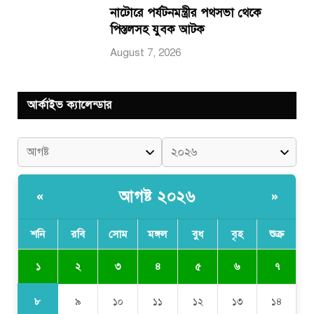
নাটোরে পর্যটনমন্ত্রীর পথসভা থেকে
পিস্তলসহ যুবক আটক
August 7, 2026
আর্কাইভ ক্যালেন্ডার
আগষ্ট ২০২৬
«
»
শনি
রবি
সোম
মঙ্গল
বুধ
বৃহ
শুক্র
১
২
৩
৪
৫
৬
৭
৮
৯
১০
১১
১২
১৩
১৪