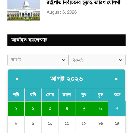
রাষ্ট্রপতি নির্বাচনের চূড়ান্ত তারিখ ঘোষণা
August 6, 2026
আর্কাইভ ক্যালেন্ডার
আগষ্ট ২০২৬
«
»
শনি
রবি
সোম
মঙ্গল
বুধ
বৃহ
শুক্র
৭
১
২
৩
৪
৫
৬
৮
৯
১০
১১
১২
১৩
১৪