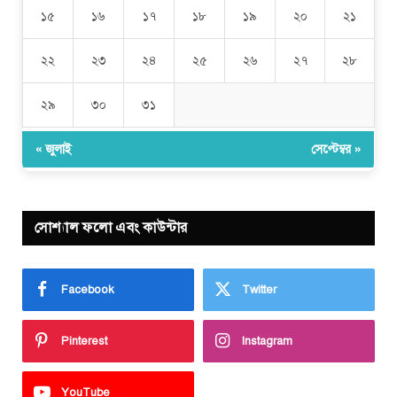
১৫
১৬
১৭
১৮
১৯
২০
২১
২২
২৩
২৪
২৫
২৬
২৭
২৮
২৯
৩০
৩১
« জুলাই
সেপ্টেম্বর »
সোশ্যাল ফলো এবং কাউন্টার
Facebook
Twitter
Pinterest
Instagram
YouTube