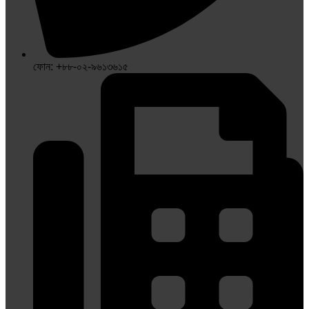
ফোন: +৮৮-০২-৯৬১৩৬১৫