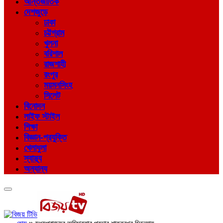
আন্তর্জাতিক
দেশজুড়ে
ঢাকা
চট্টগ্রাম
খুলনা
বরিশাল
রাজশাহী
রংপুর
ময়মনসিংহ
সিলেট
বিনোদন
লাইফ স্টাইল
শিক্ষা
বিজ্ঞান-প্রযুক্তি
খেলাধুলা
স্বাস্থ্য
অন্যান্য