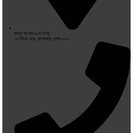
রাহাত টাওয়ার (৮ম তলা)
১৪ লিংক রোড, বাংলামটর, ঢাকা-১০০০