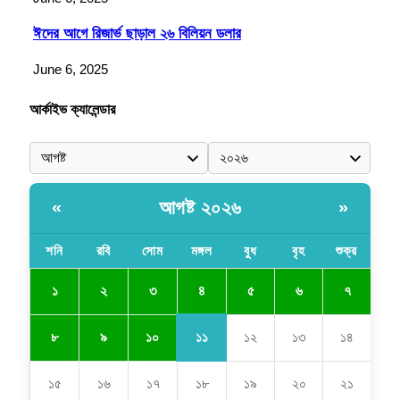
ঈদের আগে রিজার্ভ ছাড়াল ২৬ বিলিয়ন ডলার
June 6, 2025
আর্কাইভ ক্যালেন্ডার
আগষ্ট ২০২৬
«
»
শনি
রবি
সোম
মঙ্গল
বুধ
বৃহ
শুক্র
৪
১
২
৩
৫
৬
৭
১১
৮
৯
১০
১২
১৩
১৪
১৫
১৬
১৭
১৮
১৯
২০
২১