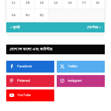
২২
২৩
২৪
২৫
২৬
২৭
২৮
২৯
৩০
৩১
« জুলাই
সেপ্টেম্বর »
সোশ্যাল ফলো এবং কাউন্টার
Facebook
Twitter
Pinterest
Instagram
YouTube