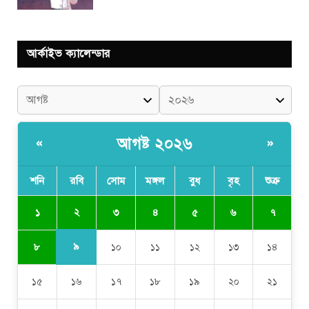
আর্কাইভ ক্যালেন্ডার
আগষ্ট ২০২৬
«
»
শনি
রবি
সোম
মঙ্গল
বুধ
বৃহ
শুক্র
২
১
৩
৪
৫
৬
৭
৯
৮
১০
১১
১২
১৩
১৪
১৫
১৬
১৭
১৮
১৯
২০
২১