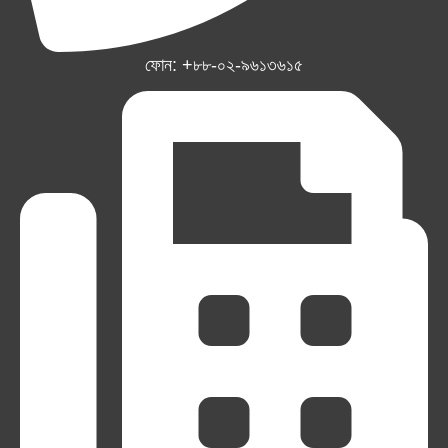
ফোন: +৮৮-০২-৯৬১৩৬১৫