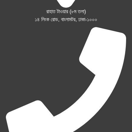
রাহাত টাওয়ার (৮ম তলা)
১৪ লিংক রোড, বাংলামটর, ঢাকা-১০০০