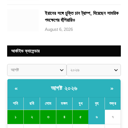
ইরানের সঙ্গে চুক্তি চান ট্রাম্প, দিয়েছেন সামরিক
পদক্ষেপের হুঁশিয়ারিও
August 6, 2026
আর্কাইভ ক্যালেন্ডার
আগষ্ট ২০২৬
«
»
শনি
রবি
সোম
মঙ্গল
বুধ
বৃহ
শুক্র
৬
১
২
৩
৪
৫
৭