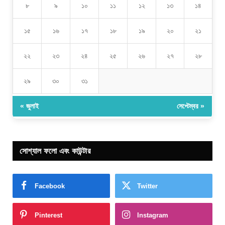
৮
৯
১০
১১
১২
১৩
১৪
১৫
১৬
১৭
১৮
১৯
২০
২১
২২
২৩
২৪
২৫
২৬
২৭
২৮
২৯
৩০
৩১
« জুলাই
সেপ্টেম্বর »
সোশ্যাল ফলো এবং কাউন্টার
Facebook
Twitter
Pinterest
Instagram