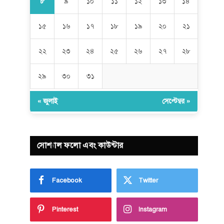
৮
৯
১০
১১
১২
১৩
১৪
১৫
১৬
১৭
১৮
১৯
২০
২১
২২
২৩
২৪
২৫
২৬
২৭
২৮
২৯
৩০
৩১
« জুলাই
সেপ্টেম্বর »
সোশ্যাল ফলো এবং কাউন্টার
Facebook
Twitter
Pinterest
Instagram