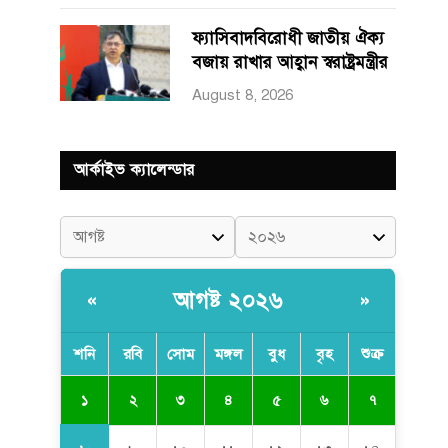
ফ্যাসিবাদবিরোধী জাতীয় ঐক্য
বজায় রাখার আহ্বান স্বরাষ্ট্রমন্ত্রীর
August 8, 2026
আর্কাইভ ক্যালেন্ডার
আগষ্ট ২০২৬
«
»
শনি
রবি
সোম
মঙ্গল
বুধ
বৃহ
শুক্র
১
২
৩
৪
৫
৬
৭