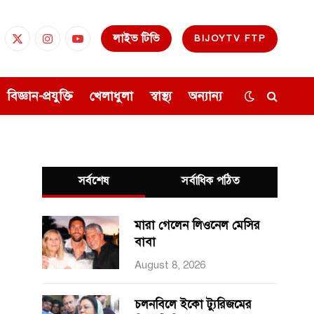
লাইভ টিভি
BIJOYTV FTP
cebook
X
Instagram
YouTube
(Twitter)
বিজ্ঞান-প্রযুক্তি
খেলাধুলা
স্বাস্থ্য
অন্যান্য
সর্বশেষ
সর্বাধিক পঠিত
মারা গেলেন লিওনেল মেসির
বাবা
August 8, 2026
চলনবিলে ইকো ট্যুরিজমের