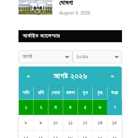
ঘোষণা
August 6, 2026
আর্কাইভ ক্যালেন্ডার
আগষ্ট ২০২৬
«
»
শনি
রবি
সোম
মঙ্গল
বুধ
বৃহ
শুক্র
৭
১
২
৩
৪
৫
৬
৮
৯
১০
১১
১২
১৩
১৪