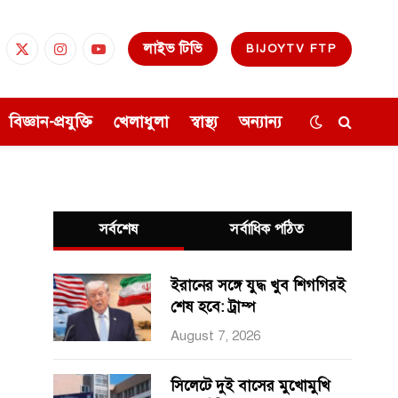
লাইভ টিভি
BIJOYTV FTP
cebook
X
Instagram
YouTube
(Twitter)
বিজ্ঞান-প্রযুক্তি
খেলাধুলা
স্বাস্থ্য
অন্যান্য
সর্বশেষ
সর্বাধিক পঠিত
ইরানের সঙ্গে যুদ্ধ খুব শিগগিরই
শেষ হবে: ট্রাম্প
August 7, 2026
সিলেটে দুই বাসের মুখোমুখি