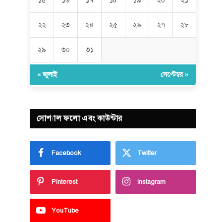
১৫
১৬
১৭
১৮
১৯
২০
২১
২২
২৩
২৪
২৫
২৬
২৭
২৮
২৯
৩০
৩১
« জুলাই
সেপ্টেম্বর »
সোশ্যাল ফলো এবং কাউন্টার
Facebook
Twitter
Pinterest
Instagram
YouTube