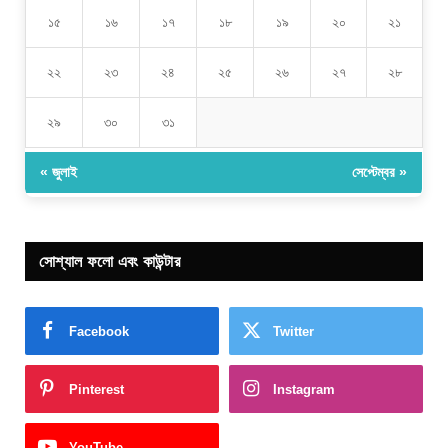
১৫
১৬
১৭
১৮
১৯
২০
২১
২২
২৩
২৪
২৫
২৬
২৭
২৮
২৯
৩০
৩১
« জুলাই
সেপ্টেম্বর »
সোশ্যাল ফলো এবং কাউন্টার
Facebook
Twitter
Pinterest
Instagram
YouTube