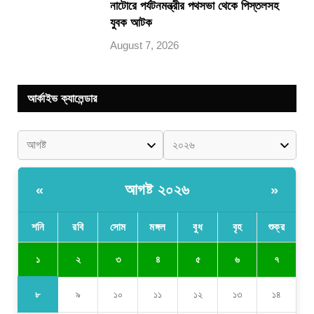
নাটোরে পর্যটনমন্ত্রীর পথসভা থেকে পিস্তলসহ
যুবক আটক
August 7, 2026
আর্কাইভ ক্যালেন্ডার
আগষ্ট ২০২৬
«
»
শনি
রবি
সোম
মঙ্গল
বুধ
বৃহ
শুক্র
১
২
৩
৪
৫
৬
৭
৮
৯
১০
১১
১২
১৩
১৪