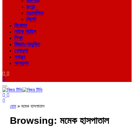
রাজশাহী
রংপুর
ময়মনসিংহ
সিলেট
বিনোদন
লাইফ স্টাইল
শিক্ষা
বিজ্ঞান-প্রযুক্তি
খেলাধুলা
স্বাস্থ্য
অন্যান্য
হোম
»
মমেক হাসপাতাল
Browsing:
মমেক হাসপাতাল