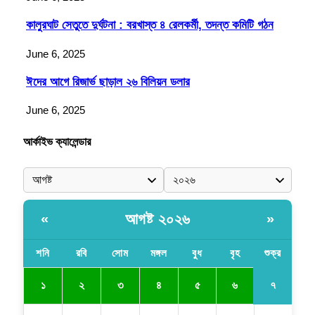
কালুরঘাট সেতুতে দুর্ঘটনা : বরখাস্ত ৪ রেলকর্মী, তদন্ত কমিটি গঠন
June 6, 2025
ঈদের আগে রিজার্ভ ছাড়াল ২৬ বিলিয়ন ডলার
June 6, 2025
আর্কাইভ ক্যালেন্ডার
আগষ্ট ২০২৬
«
»
শনি
রবি
সোম
মঙ্গল
বুধ
বৃহ
শুক্র
৭
১
২
৩
৪
৫
৬