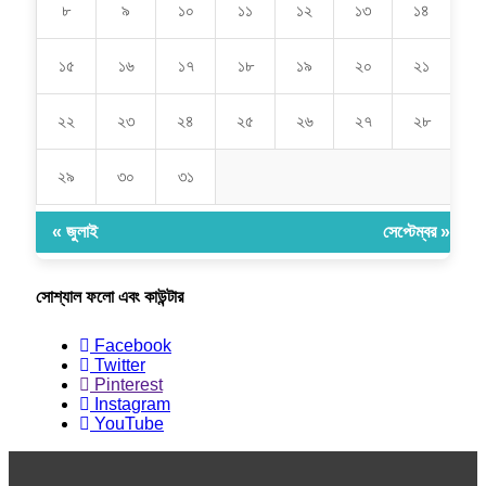
৮
৯
১০
১১
১২
১৩
১৪
১৫
১৬
১৭
১৮
১৯
২০
২১
২২
২৩
২৪
২৫
২৬
২৭
২৮
২৯
৩০
৩১
« জুলাই
সেপ্টেম্বর »
সোশ্যাল ফলো এবং কাউন্টার
Facebook
Twitter
Pinterest
Instagram
YouTube