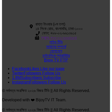
রাহাত টাওয়ার (৮ম তলা)
১৪ লিংক রোড, বাংলামটর, ঢাকা-১০০০
ফোন: +৮৮-০২-৯৬১৩৬১৫
ফ্যাক্সঃ +৮৮-০২-৯৬৬৪৯৮৪
লাইভ টিভি
আমাদের সম্পর্কে
যোগাযোগ
ডাউনলিংক প্যারামিটার
Bijoy TV FTP
Facebook
Likes
Like our page
Twitter
Followers
Follow Us
1.8M
Subscribers
Subscribe
Instagram
Followers
Follow Us
© সর্বসত্ব সংরক্ষিত ২০২৬ বিজয় টিভি || All Rights Reserved.
Developed with ❤️ BijoyTV IT Team.
© সর্বসত্ব সংরক্ষিত ২০২৬ বিজয় টিভি || All Rights Reserved.