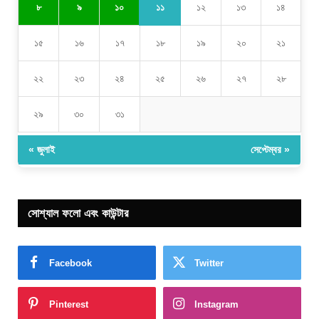
১১
৮
৯
১০
১২
১৩
১৪
১৫
১৬
১৭
১৮
১৯
২০
২১
২২
২৩
২৪
২৫
২৬
২৭
২৮
২৯
৩০
৩১
« জুলাই
সেপ্টেম্বর »
সোশ্যাল ফলো এবং কাউন্টার
Facebook
Twitter
Pinterest
Instagram