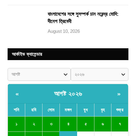
বাংলাদেশের সঙ্গে সুসম্পর্ক চান নরেন্দ্র মোদি:
দীনেশ ত্রিবেদী
August 10, 2026
আর্কাইভ ক্যালেন্ডার
আগষ্ট ২০২৬
«
»
শনি
রবি
সোম
মঙ্গল
বুধ
বৃহ
শুক্র
৪
১
২
৩
৫
৬
৭