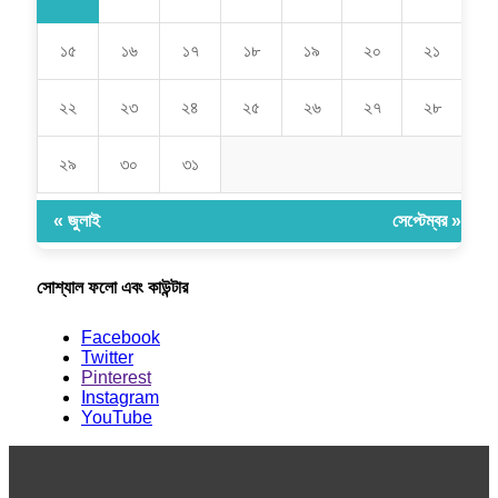
১৫
১৬
১৭
১৮
১৯
২০
২১
২২
২৩
২৪
২৫
২৬
২৭
২৮
২৯
৩০
৩১
« জুলাই
সেপ্টেম্বর »
সোশ্যাল ফলো এবং কাউন্টার
Facebook
Twitter
Pinterest
Instagram
YouTube