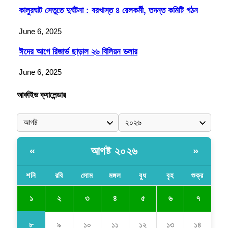
কালুরঘাট সেতুতে দুর্ঘটনা : বরখাস্ত ৪ রেলকর্মী, তদন্ত কমিটি গঠন
June 6, 2025
ঈদের আগে রিজার্ভ ছাড়াল ২৬ বিলিয়ন ডলার
June 6, 2025
আর্কাইভ ক্যালেন্ডার
আগষ্ট ২০২৬
«
»
শনি
রবি
সোম
মঙ্গল
বুধ
বৃহ
শুক্র
১
২
৩
৪
৫
৬
৭
৮
৯
১০
১১
১২
১৩
১৪