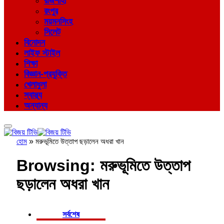
রাজশাহী
রংপুর
ময়মনসিংহ
সিলেট
বিনোদন
লাইফ স্টাইল
শিক্ষা
বিজ্ঞান-প্রযুক্তি
খেলাধুলা
স্বাস্থ্য
অন্যান্য
হোম
»
মরুভূমিতে উত্তাপ ছড়ালেন অধরা খান
Browsing:
মরুভূমিতে উত্তাপ
ছড়ালেন অধরা খান
সর্বশেষ