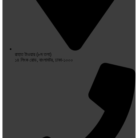
রাহাত টাওয়ার (৮ম তলা)
১৪ লিংক রোড, বাংলামটর, ঢাকা-১০০০