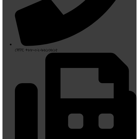
ফোন: +৮৮-০২-৯৬১৩৬১৫