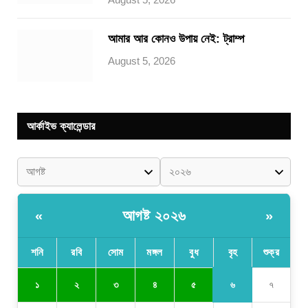
আমার আর কোনও উপায় নেই: ট্রাম্প
August 5, 2026
আর্কাইভ ক্যালেন্ডার
আগষ্ট ২০২৬
«
»
শনি
রবি
সোম
মঙ্গল
বুধ
বৃহ
শুক্র
৬
১
২
৩
৪
৫
৭