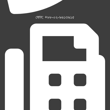
ফোন: +৮৮-০২-৯৬১৩৬১৫