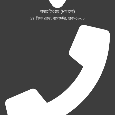
রাহাত টাওয়ার (৮ম তলা)
১৪ লিংক রোড, বাংলামটর, ঢাকা-১০০০