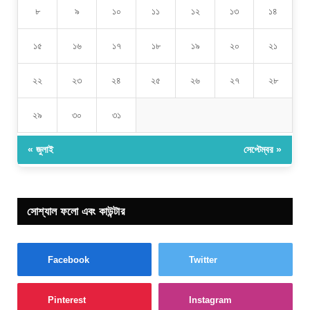
৮
৯
১০
১১
১২
১৩
১৪
১৫
১৬
১৭
১৮
১৯
২০
২১
২২
২৩
২৪
২৫
২৬
২৭
২৮
২৯
৩০
৩১
« জুলাই
সেপ্টেম্বর »
সোশ্যাল ফলো এবং কাউন্টার
Facebook
Twitter
Pinterest
Instagram