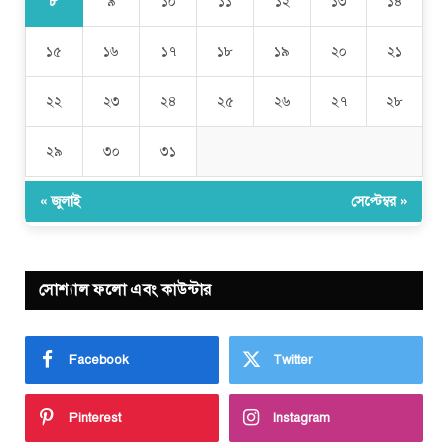
৮
৯
১০
১১
১২
১৩
১৪
১৫
১৬
১৭
১৮
১৯
২০
২১
২২
২৩
২৪
২৫
২৬
২৭
২৮
২৯
৩০
৩১
« জুলাই
সেপ্টেম্বর »
সোশ্যাল ফলো এবং কাউন্টার
Facebook
Twitter
Pinterest
Instagram