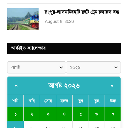
রংপুর-লালমনিরহাট রুটে ট্রেন চলাচল বন্ধ
August 8, 2026
আর্কাইভ ক্যালেন্ডার
আগষ্ট ২০২৬
«
»
শনি
রবি
সোম
মঙ্গল
বুধ
বৃহ
শুক্র
১
২
৩
৪
৫
৬
৭