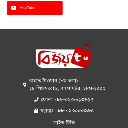
YouTube
রাহাত টাওয়ার (৮ম তলা)
১৪ লিংক রোড, বাংলামটর, ঢাকা-১০০০
ফোন: +৮৮-০২-৯৬১৩৬১৫
ফ্যাক্সঃ +৮৮-০২-৯৬৬৪৯৮৪
লাইভ টিভি