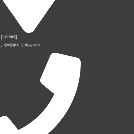
র (৮ম তলা)
, বাংলামটর, ঢাকা-১০০০