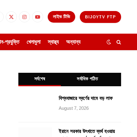
লাইভ টিভি
BIJOYTV FTP
Facebook
X
Instagram
YouTube
(Twitter)
ঞান-প্রযুক্তি
খেলাধুলা
স্বাস্থ্য
অন্যান্য
সর্বশেষ
সর্বাধিক পঠিত
বিশ্ববাজারে স্বর্ণের দামে বড় লাফ
August 7, 2026
ইরানে সরকার উৎখাতে ব্যর্থ হওয়ায়