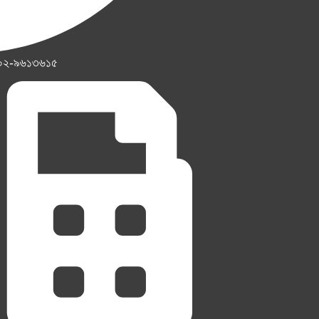
০২-৯৬১৩৬১৫