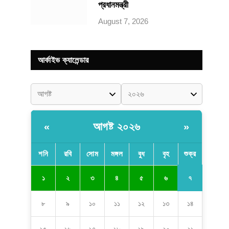
প্রধানমন্ত্রী
August 7, 2026
আর্কাইভ ক্যালেন্ডার
আগষ্ট ২০২৬
«
»
শনি
রবি
সোম
মঙ্গল
বুধ
বৃহ
শুক্র
৭
১
২
৩
৪
৫
৬
৮
৯
১০
১১
১২
১৩
১৪