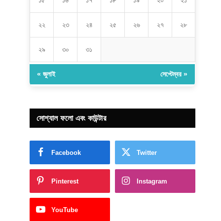
১৫
১৬
১৭
১৮
১৯
২০
২১
২২
২৩
২৪
২৫
২৬
২৭
২৮
২৯
৩০
৩১
« জুলাই
সেপ্টেম্বর »
সোশ্যাল ফলো এবং কাউন্টার
Facebook
Twitter
Pinterest
Instagram
YouTube