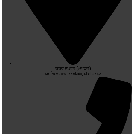
রাহাত টাওয়ার (৮ম তলা)
১৪ লিংক রোড, বাংলামটর, ঢাকা-১০০০