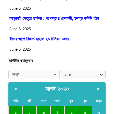
June 6, 2025
কালুরঘাট সেতুতে দুর্ঘটনা : বরখাস্ত ৪ রেলকর্মী, তদন্ত কমিটি গঠন
June 6, 2025
ঈদের আগে রিজার্ভ ছাড়াল ২৬ বিলিয়ন ডলার
June 6, 2025
আর্কাইভ ক্যালেন্ডার
আগষ্ট ২০২৬
«
»
শনি
রবি
সোম
মঙ্গল
বুধ
বৃহ
শুক্র
৭
১
২
৩
৪
৫
৬