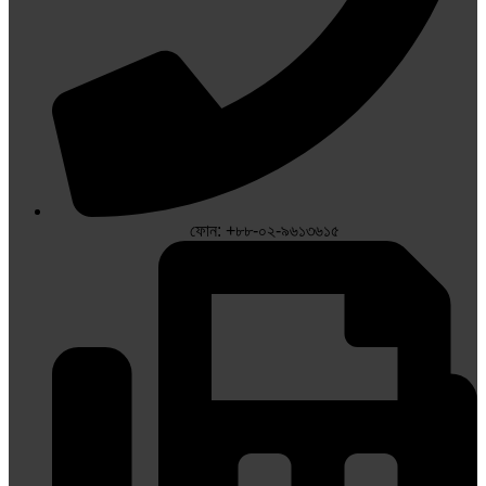
ফোন: +৮৮-০২-৯৬১৩৬১৫