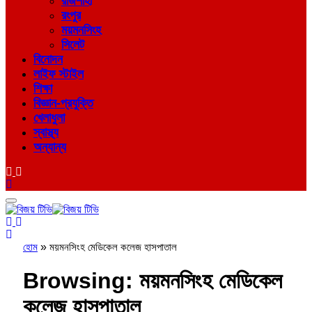
রাজশাহী
রংপুর
ময়মনসিংহ
সিলেট
বিনোদন
লাইফ স্টাইল
শিক্ষা
বিজ্ঞান-প্রযুক্তি
খেলাধুলা
স্বাস্থ্য
অন্যান্য
হোম
»
ময়মনসিংহ মেডিকেল কলেজ হাসপাতাল
Browsing:
ময়মনসিংহ মেডিকেল
কলেজ হাসপাতাল