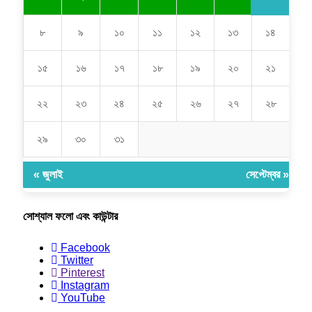
৮
৯
১০
১১
১২
১৩
১৪
১৫
১৬
১৭
১৮
১৯
২০
২১
২২
২৩
২৪
২৫
২৬
২৭
২৮
২৯
৩০
৩১
« জুলাই
সেপ্টেম্বর »
সোশ্যাল ফলো এবং কাউন্টার
Facebook
Twitter
Pinterest
Instagram
YouTube