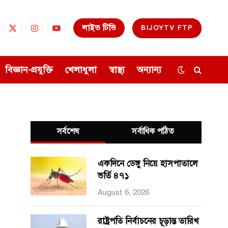
লাইভ টিভি
BIJOYTV FTP
cebook
X
Instagram
YouTube
(Twitter)
বিজ্ঞান-প্রযুক্তি
খেলাধুলা
স্বাস্থ্য
অন্যান্য
সর্বশেষ
সর্বাধিক পঠিত
একদিনে ডেঙ্গু নিয়ে হাসপাতালে
ভর্তি ৪৭১
August 6, 2026
রাষ্ট্রপতি নির্বাচনের চূড়ান্ত তারিখ