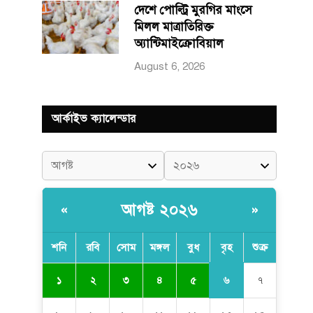
দেশে পোল্ট্রি মুরগির মাংসে
মিলল মাত্রাতিরিক্ত
অ্যান্টিমাইক্রোবিয়াল
August 6, 2026
আর্কাইভ ক্যালেন্ডার
আগষ্ট ২০২৬
«
»
শনি
রবি
সোম
মঙ্গল
বুধ
বৃহ
শুক্র
৬
১
২
৩
৪
৫
৭