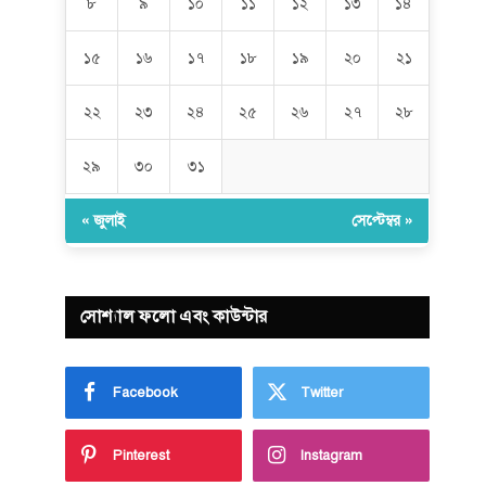
৮
৯
১০
১১
১২
১৩
১৪
১৫
১৬
১৭
১৮
১৯
২০
২১
২২
২৩
২৪
২৫
২৬
২৭
২৮
২৯
৩০
৩১
« জুলাই
সেপ্টেম্বর »
সোশ্যাল ফলো এবং কাউন্টার
Facebook
Twitter
Pinterest
Instagram