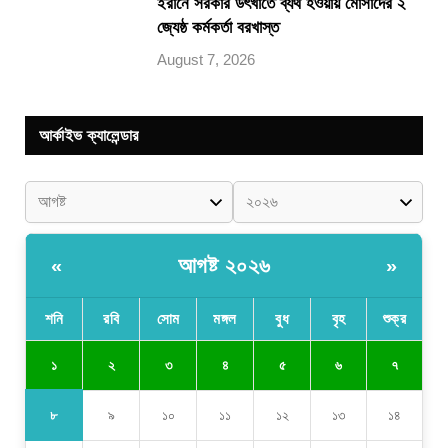
ইরানে সরকার উৎখাতে ব্যর্থ হওয়ায় মোসাদের ২
জ্যেষ্ঠ কর্মকর্তা বরখাস্ত
August 7, 2026
আর্কাইভ ক্যালেন্ডার
আগষ্ট ২০২৬
«
»
শনি
রবি
সোম
মঙ্গল
বুধ
বৃহ
শুক্র
১
২
৩
৪
৫
৬
৭
৮
৯
১০
১১
১২
১৩
১৪