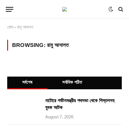
হোম
রামু আদালত
»
BROWSING:
রামু আদালত
সর্বশেষ
সর্বাধিক পঠিত
নাটোরে পর্যটনমন্ত্রীর পথসভা থেকে পিস্তলসহ
যুবক আটক
August 7, 2026