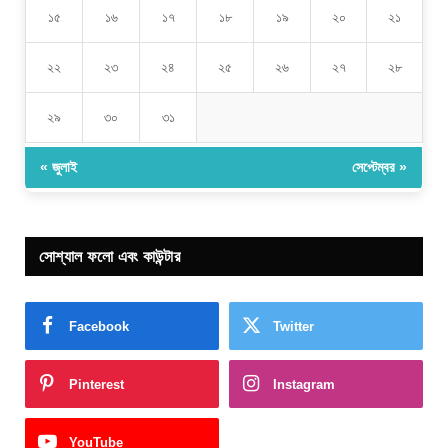
১৫
১৬
১৭
১৮
১৯
২০
২১
২২
২৩
২৪
২৫
২৬
২৭
২৮
২৯
৩০
৩১
« জুলাই
সেপ্টেম্বর »
সোশ্যাল ফলো এবং কাউন্টার
Facebook
Twitter
Pinterest
Instagram
YouTube