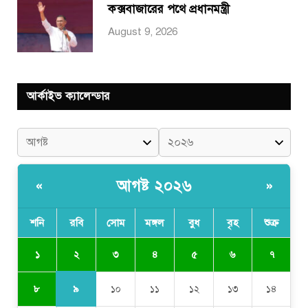
কক্সবাজারের পথে প্রধানমন্ত্রী
August 9, 2026
আর্কাইভ ক্যালেন্ডার
আগষ্ট ২০২৬
«
»
শনি
রবি
সোম
মঙ্গল
বুধ
বৃহ
শুক্র
২
১
৩
৪
৫
৬
৭
৯
৮
১০
১১
১২
১৩
১৪