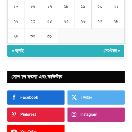
১৫
১৬
১৭
১৮
১৯
২০
২১
২২
২৩
২৪
২৫
২৬
২৭
২৮
২৯
৩০
৩১
« জুলাই
সেপ্টেম্বর »
সোশ্যাল ফলো এবং কাউন্টার
Facebook
Twitter
Pinterest
Instagram
YouTube