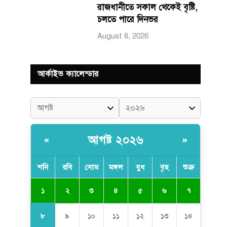
রাজধানীতে সকাল থেকেই বৃষ্টি,
চলতে পারে দিনভর
August 8, 2026
আর্কাইভ ক্যালেন্ডার
আগষ্ট ২০২৬
«
»
শনি
রবি
সোম
মঙ্গল
বুধ
বৃহ
শুক্র
১
২
৩
৪
৫
৬
৭
৮
৯
১০
১১
১২
১৩
১৪