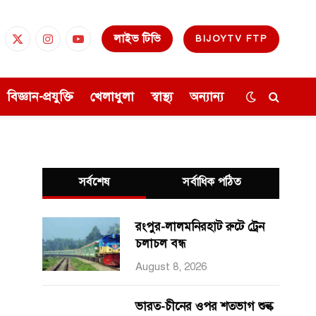
লাইভ টিভি
BIJOYTV FTP
cebook
X
Instagram
YouTube
(Twitter)
বিজ্ঞান-প্রযুক্তি
খেলাধুলা
স্বাস্থ্য
অন্যান্য
সর্বশেষ
সর্বাধিক পঠিত
রংপুর-লালমনিরহাট রুটে ট্রেন
চলাচল বন্ধ
August 8, 2026
ভারত-চীনের ওপর শতভাগ শুল্ক