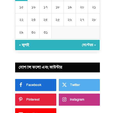
১৫
১৬
১৭
১৮
১৯
২০
২১
২২
২৩
২৪
২৫
২৬
২৭
২৮
২৯
৩০
৩১
« জুলাই
সেপ্টেম্বর »
সোশ্যাল ফলো এবং কাউন্টার
Facebook
Twitter
Pinterest
Instagram