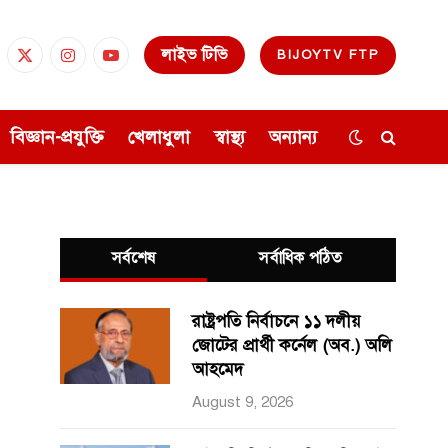
লাইভ টিভি
BIJOYTV FTP
cebook
X
Instagram
YouTube
(Twitter)
বিজ্ঞান-প্রযুক্তি
খেলাধুলা
স্বাস্থ্য
অন্যান্য
সর্বশেষ
সর্বাধিক পঠিত
রাষ্ট্রপতি নির্বাচনে ১১ দলীয়
জোটের প্রার্থী কর্নেল (অব.) অলি
আহমেদ
August 9, 2026