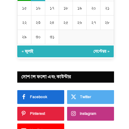
১৫
১৬
১৭
১৮
১৯
২০
২১
২২
২৩
২৪
২৫
২৬
২৭
২৮
২৯
৩০
৩১
« জুলাই
সেপ্টেম্বর »
সোশ্যাল ফলো এবং কাউন্টার
Facebook
Twitter
Pinterest
Instagram