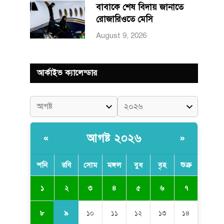
বাবাকে শেষ বিদায় জানাতে
রোজারিওতে মেসি
August 9, 2026
আর্কাইভ ক্যালেন্ডার
আগষ্ট ২০২৬
«
»
শনি
রবি
সোম
মঙ্গল
বুধ
বৃহ
শুক্র
২
১
৩
৪
৫
৬
৭
৯
৮
১০
১১
১২
১৩
১৪