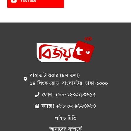
YouTube
রাহাত টাওয়ার (৮ম তলা)
১৪ লিংক রোড, বাংলামটর, ঢাকা-১০০০
ফোন: +৮৮-০২-৯৬১৩৬১৫
ফ্যাক্সঃ +৮৮-০২-৯৬৬৪৯৮৪
লাইভ টিভি
আমাদের সম্পর্কে