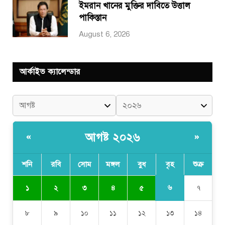
ইমরান খানের মুক্তির দাবিতে উত্তাল
পাকিস্তান
August 6, 2026
আর্কাইভ ক্যালেন্ডার
আগষ্ট ২০২৬
«
»
শনি
রবি
সোম
মঙ্গল
বুধ
বৃহ
শুক্র
৬
১
২
৩
৪
৫
৭
৮
৯
১০
১১
১২
১৩
১৪