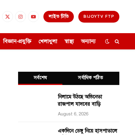
লাইভ টিভি
BIJOYTV FTP
cebook
X
Instagram
YouTube
(Twitter)
বিজ্ঞান-প্রযুক্তি
খেলাধুলা
স্বাস্থ্য
অন্যান্য
সর্বশেষ
সর্বাধিক পঠিত
নিলামে উঠছে অভিনেতা
রাজপাল যাদবের বাড়ি
August 6, 2026
একদিনে ডেঙ্গু নিয়ে হাসপাতালে