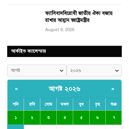
ফ্যাসিবাদবিরোধী জাতীয় ঐক্য বজায়
রাখার আহ্বান স্বরাষ্ট্রমন্ত্রীর
August 8, 2026
আর্কাইভ ক্যালেন্ডার
আগষ্ট ২০২৬
«
»
শনি
রবি
সোম
মঙ্গল
বুধ
বৃহ
শুক্র
১
২
৩
৪
৫
৬
৭