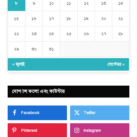
৮
৯
১০
১১
১২
১৩
১৪
১৫
১৬
১৭
১৮
১৯
২০
২১
২২
২৩
২৪
২৫
২৬
২৭
২৮
২৯
৩০
৩১
« জুলাই
সেপ্টেম্বর »
সোশ্যাল ফলো এবং কাউন্টার
Facebook
Twitter
Pinterest
Instagram