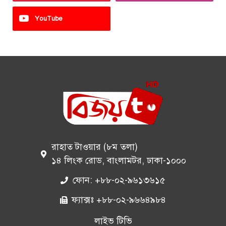
YouTube
রাহাত টাওয়ার (৮ম তলা)
১৪ লিংক রোড, বাংলামটর, ঢাকা-১০০০
ফোন: +৮৮-০২-৯৬১৩৬১৫
ফ্যাক্সঃ +৮৮-০২-৯৬৬৪৯৮৪
লাইভ টিভি