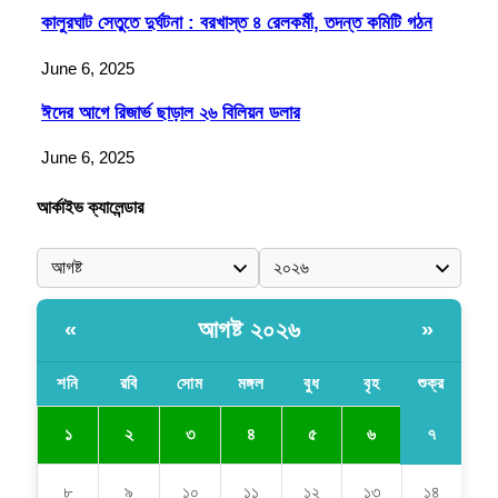
কালুরঘাট সেতুতে দুর্ঘটনা : বরখাস্ত ৪ রেলকর্মী, তদন্ত কমিটি গঠন
June 6, 2025
ঈদের আগে রিজার্ভ ছাড়াল ২৬ বিলিয়ন ডলার
June 6, 2025
আর্কাইভ ক্যালেন্ডার
আগষ্ট ২০২৬
«
»
শনি
রবি
সোম
মঙ্গল
বুধ
বৃহ
শুক্র
৭
১
২
৩
৪
৫
৬
৮
৯
১০
১১
১২
১৩
১৪