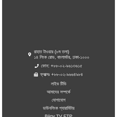
রাহাত টাওয়ার (৮ম তলা)
১৪ লিংক রোড, বাংলামটর, ঢাকা-১০০০
ফোন: +৮৮-০২-৯৬১৩৬১৫
ফ্যাক্সঃ +৮৮-০২-৯৬৬৪৯৮৪
লাইভ টিভি
আমাদের সম্পর্কে
যোগাযোগ
ডাউনলিংক প্যারামিটার
Bijoy TV FTP