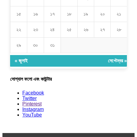
১৫
১৬
১৭
১৮
১৯
২০
২১
২২
২৩
২৪
২৫
২৬
২৭
২৮
২৯
৩০
৩১
« জুলাই
সেপ্টেম্বর »
সোশ্যাল ফলো এবং কাউন্টার
Facebook
Twitter
Pinterest
Instagram
YouTube