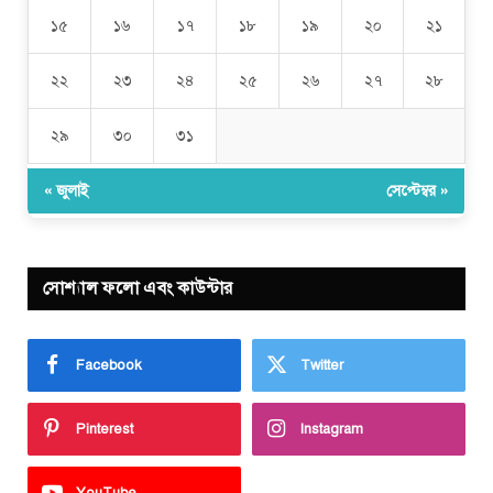
১৫
১৬
১৭
১৮
১৯
২০
২১
২২
২৩
২৪
২৫
২৬
২৭
২৮
২৯
৩০
৩১
« জুলাই
সেপ্টেম্বর »
সোশ্যাল ফলো এবং কাউন্টার
Facebook
Twitter
Pinterest
Instagram
YouTube