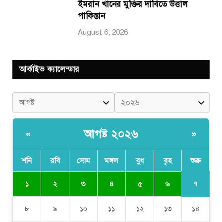
ইমরান খানের মুক্তির দাবিতে উত্তাল
পাকিস্তান
August 6, 2026
আর্কাইভ ক্যালেন্ডার
আগষ্ট ২০২৬
«
»
শনি
রবি
সোম
মঙ্গল
বুধ
বৃহ
শুক্র
৭
১
২
৩
৪
৫
৬
৮
৯
১০
১১
১২
১৩
১৪