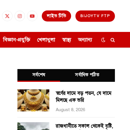
লাইভ টিভি
BIJOYTV FTP
cebook
X
Instagram
YouTube
(Twitter)
বিজ্ঞান-প্রযুক্তি
খেলাধুলা
স্বাস্থ্য
অন্যান্য
সর্বশেষ
সর্বাধিক পঠিত
স্বর্ণের দামে বড় পতন, যে দামে
মিলছে এক ভরি
August 8, 2026
রাজধানীতে সকাল থেকেই বৃষ্টি,