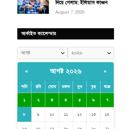
দিয়ে গেলাম: ইলিয়াস কাঞ্চন
August 7, 2026
আর্কাইভ ক্যালেন্ডার
আগষ্ট ২০২৬
«
»
শনি
রবি
সোম
মঙ্গল
বুধ
বৃহ
শুক্র
১
২
৩
৪
৫
৬
৭
৮
৯
১০
১১
১২
১৩
১৪
১৫
১৬
১৭
১৮
১৯
২০
২১