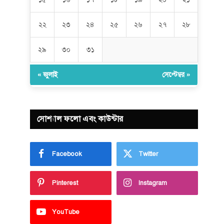
২২
২৩
২৪
২৫
২৬
২৭
২৮
২৯
৩০
৩১
« জুলাই
সেপ্টেম্বর »
সোশ্যাল ফলো এবং কাউন্টার
Facebook
Twitter
Pinterest
Instagram
YouTube