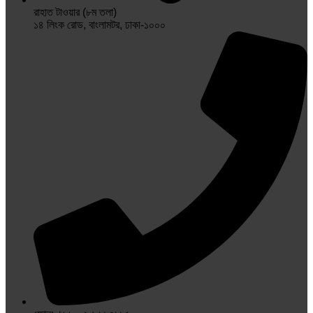
রাহাত টাওয়ার (৮ম তলা)
১৪ লিংক রোড, বাংলামটর, ঢাকা-১০০০