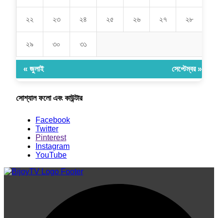
২২
২৩
২৪
২৫
২৬
২৭
২৮
২৯
৩০
৩১
« জুলাই
সেপ্টেম্বর »
সোশ্যাল ফলো এবং কাউন্টার
Facebook
Twitter
Pinterest
Instagram
YouTube