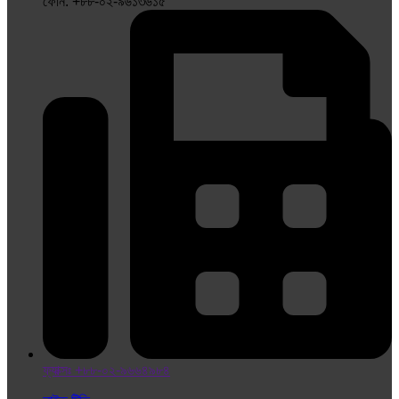
ফোন: +৮৮-০২-৯৬১৩৬১৫
ফ্যাক্সঃ +৮৮-০২-৯৬৬৪৯৮৪