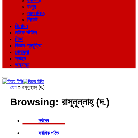
রাজশাহী
রংপুর
ময়মনসিংহ
সিলেট
বিনোদন
লাইফ স্টাইল
শিক্ষা
বিজ্ঞান-প্রযুক্তি
খেলাধুলা
স্বাস্থ্য
অন্যান্য
হোম
»
রাসূলুল্লাহ্ (দ.)
Browsing:
রাসূলুল্লাহ্ (দ.)
সর্বশেষ
সর্বাধিক পঠিত