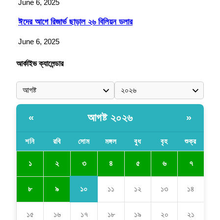
June 6, 2025
ঈদের আগে রিজার্ভ ছাড়াল ২৬ বিলিয়ন ডলার
June 6, 2025
আর্কাইভ ক্যালেন্ডার
আগষ্ট ২০২৬
«
»
শনি
রবি
সোম
মঙ্গল
বুধ
বৃহ
শুক্র
৩
১
২
৪
৫
৬
৭
১০
৮
৯
১১
১২
১৩
১৪
১৫
১৬
১৭
১৮
১৯
২০
২১