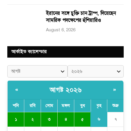
ইরানের সঙ্গে চুক্তি চান ট্রাম্প, দিয়েছেন
সামরিক পদক্ষেপের হুঁশিয়ারিও
August 6, 2026
আর্কাইভ ক্যালেন্ডার
আগষ্ট ২০২৬
«
»
শনি
রবি
সোম
মঙ্গল
বুধ
বৃহ
শুক্র
৬
১
২
৩
৪
৫
৭