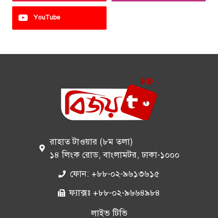
YouTube
রাহাত টাওয়ার (৮ম তলা)
১৪ লিংক রোড, বাংলামটর, ঢাকা-১০০০
ফোন: +৮৮-০২-৯৬১৩৬১৫
ফ্যাক্সঃ +৮৮-০২-৯৬৬৪৯৮৪
লাইভ টিভি