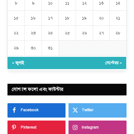
৮
৯
১০
১১
১২
১৩
১৪
১৫
১৬
১৭
১৮
১৯
২০
২১
২২
২৩
২৪
২৫
২৬
২৭
২৮
২৯
৩০
৩১
« জুলাই
সেপ্টেম্বর »
সোশ্যাল ফলো এবং কাউন্টার
Facebook
Twitter
Pinterest
Instagram