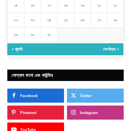
১৫
১৬
১৭
১৮
১৯
২০
২১
২২
২৩
২৪
২৫
২৬
২৭
২৮
২৯
৩০
৩১
« জুলাই
সেপ্টেম্বর »
সোশ্যাল ফলো এবং কাউন্টার
Facebook
Twitter
Pinterest
Instagram
YouTube