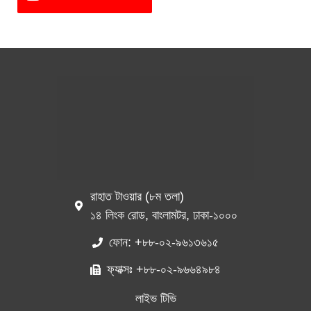
রাহাত টাওয়ার (৮ম তলা)
১৪ লিংক রোড, বাংলামটর, ঢাকা-১০০০
ফোন: +৮৮-০২-৯৬১৩৬১৫
ফ্যাক্সঃ +৮৮-০২-৯৬৬৪৯৮৪
লাইভ টিভি