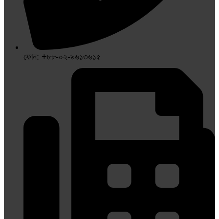
ফোন: +৮৮-০২-৯৬১৩৬১৫