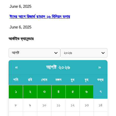
June 6, 2025
ঈদের আগে রিজার্ভ ছাড়াল ২৬ বিলিয়ন ডলার
June 6, 2025
আর্কাইভ ক্যালেন্ডার
আগষ্ট ২০২৬
«
»
শনি
রবি
সোম
মঙ্গল
বুধ
বৃহ
শুক্র
৭
১
২
৩
৪
৫
৬
৮
৯
১০
১১
১২
১৩
১৪