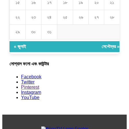
১৫
১৬
১৭
১৮
১৯
২০
২১
২২
২৩
২৪
২৫
২৬
২৭
২৮
২৯
৩০
৩১
« জুলাই
সেপ্টেম্বর »
সোশ্যাল ফলো এবং কাউন্টার
Facebook
Twitter
Pinterest
Instagram
YouTube