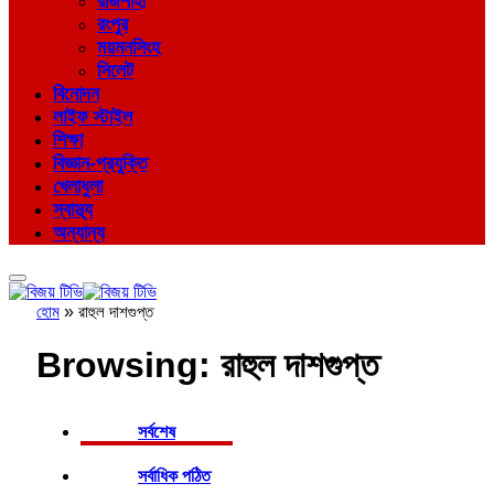
রাজশাহী
রংপুর
ময়মনসিংহ
সিলেট
বিনোদন
লাইফ স্টাইল
শিক্ষা
বিজ্ঞান-প্রযুক্তি
খেলাধুলা
স্বাস্থ্য
অন্যান্য
হোম
»
রাহুল দাশগুপ্ত
Browsing:
রাহুল দাশগুপ্ত
সর্বশেষ
সর্বাধিক পঠিত