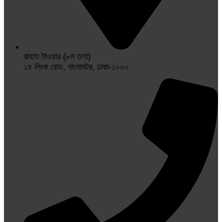
রাহাত টাওয়ার (৮ম তলা)
১৪ লিংক রোড, বাংলামটর, ঢাকা-১০০০