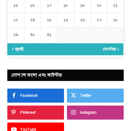
১৫
১৬
১৭
১৮
১৯
২০
২১
২২
২৩
২৪
২৫
২৬
২৭
২৮
২৯
৩০
৩১
« জুলাই
সেপ্টেম্বর »
সোশ্যাল ফলো এবং কাউন্টার
Facebook
Twitter
Pinterest
Instagram
YouTube