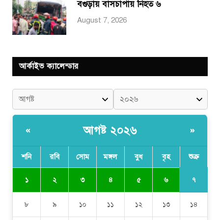
বগুড়ায় বাসচাপায় নিহত ৬
August 7, 2026
আর্কাইভ ক্যালেন্ডার
আগষ্ট ২০২৬
«
»
শনি
রবি
সোম
মঙ্গল
বুধ
বৃহ
শুক্র
৭
১
২
৩
৪
৫
৬
৮
৯
১০
১১
১২
১৩
১৪