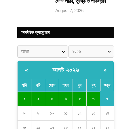
সৌদি আরব, তুরস্ক ও পাকিস্তান
August 7, 2026
আর্কাইভ ক্যালেন্ডার
আগষ্ট ২০২৬
«
»
শনি
রবি
সোম
মঙ্গল
বুধ
বৃহ
শুক্র
৭
১
২
৩
৪
৫
৬
৮
৯
১০
১১
১২
১৩
১৪
১৫
১৬
১৭
১৮
১৯
২০
২১