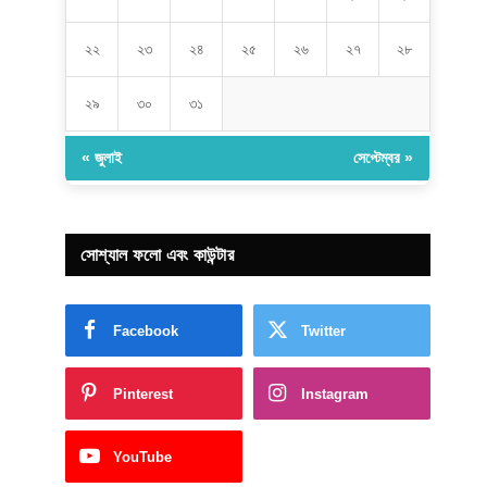
২২
২৩
২৪
২৫
২৬
২৭
২৮
২৯
৩০
৩১
« জুলাই
সেপ্টেম্বর »
সোশ্যাল ফলো এবং কাউন্টার
Facebook
Twitter
Pinterest
Instagram
YouTube