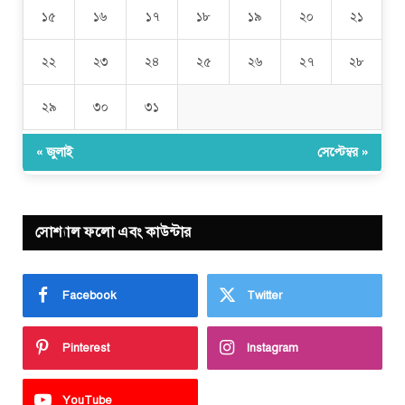
১৫
১৬
১৭
১৮
১৯
২০
২১
২২
২৩
২৪
২৫
২৬
২৭
২৮
২৯
৩০
৩১
« জুলাই
সেপ্টেম্বর »
সোশ্যাল ফলো এবং কাউন্টার
Facebook
Twitter
Pinterest
Instagram
YouTube