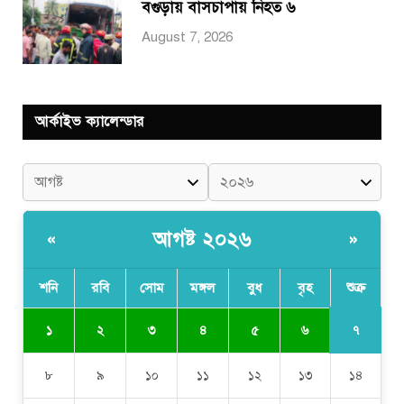
বগুড়ায় বাসচাপায় নিহত ৬
August 7, 2026
আর্কাইভ ক্যালেন্ডার
আগষ্ট ২০২৬
«
»
শনি
রবি
সোম
মঙ্গল
বুধ
বৃহ
শুক্র
৭
১
২
৩
৪
৫
৬
৮
৯
১০
১১
১২
১৩
১৪