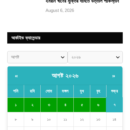
ইমরান খানের মুক্তির দাবিতে উত্তাল পাকিস্তান
August 6, 2026
আর্কাইভ ক্যালেন্ডার
আগষ্ট ২০২৬
«
»
শনি
রবি
সোম
মঙ্গল
বুধ
বৃহ
শুক্র
৭
১
২
৩
৪
৫
৬
৮
৯
১০
১১
১২
১৩
১৪