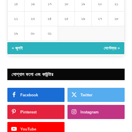
১৫
১৬
১৭
১৮
১৯
২০
২১
২২
২৩
২৪
২৫
২৬
২৭
২৮
২৯
৩০
৩১
« জুলাই
সেপ্টেম্বর »
সোশ্যাল ফলো এবং কাউন্টার
Facebook
Twitter
Pinterest
Instagram
YouTube