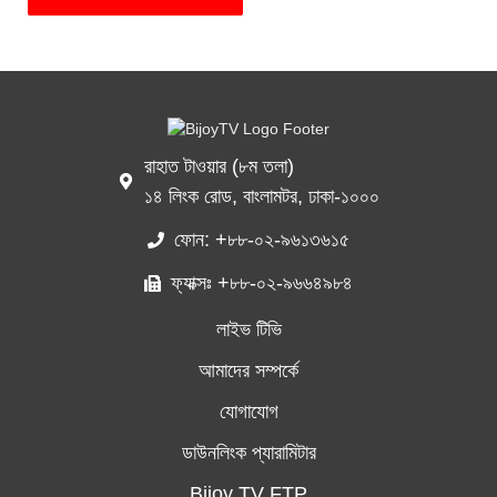
রাহাত টাওয়ার (৮ম তলা)
১৪ লিংক রোড, বাংলামটর, ঢাকা-১০০০
ফোন: +৮৮-০২-৯৬১৩৬১৫
ফ্যাক্সঃ +৮৮-০২-৯৬৬৪৯৮৪
লাইভ টিভি
আমাদের সম্পর্কে
যোগাযোগ
ডাউনলিংক প্যারামিটার
Bijoy TV FTP