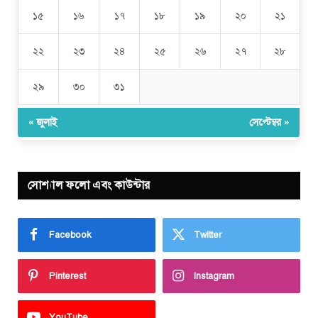
১৫
১৬
১৭
১৮
১৯
২০
২১
২২
২৩
২৪
২৫
২৬
২৭
২৮
২৯
৩০
৩১
« জুলাই
সেপ্টেম্বর »
সোশ্যাল ফলো এবং কাউন্টার
Facebook
Twitter
Pinterest
Instagram
YouTube