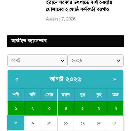
ইরানে সরকার উৎখাতে ব্যর্থ হওয়ায়
মোসাদের ২ জ্যেষ্ঠ কর্মকর্তা বরখাস্ত
August 7, 2026
আর্কাইভ ক্যালেন্ডার
আগষ্ট ২০২৬
«
»
শনি
রবি
সোম
মঙ্গল
বুধ
বৃহ
শুক্র
১
২
৩
৪
৫
৬
৭
৮
৯
১০
১১
১২
১৩
১৪