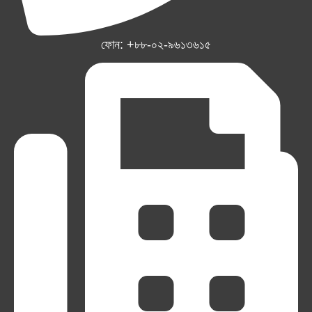
ফোন: +৮৮-০২-৯৬১৩৬১৫