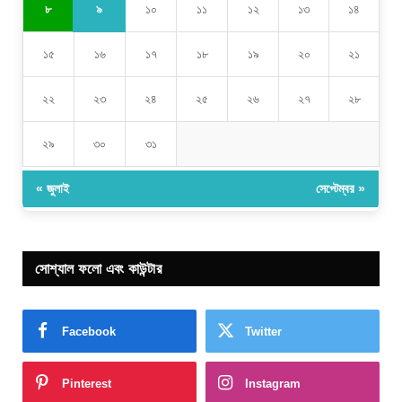
৯
৮
১০
১১
১২
১৩
১৪
১৫
১৬
১৭
১৮
১৯
২০
২১
২২
২৩
২৪
২৫
২৬
২৭
২৮
২৯
৩০
৩১
« জুলাই
সেপ্টেম্বর »
সোশ্যাল ফলো এবং কাউন্টার
Facebook
Twitter
Pinterest
Instagram