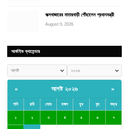
কক্সবাজারের মাতারবাড়ী পৌঁছালেন প্রধানমন্ত্রী
August 9, 2026
আর্কাইভ ক্যালেন্ডার
আগষ্ট ২০২৬
«
»
শনি
রবি
সোম
মঙ্গল
বুধ
বৃহ
শুক্র
২
১
৩
৪
৫
৬
৭