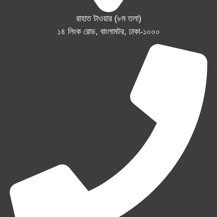
রাহাত টাওয়ার (৮ম তলা)
১৪ লিংক রোড, বাংলামটর, ঢাকা-১০০০