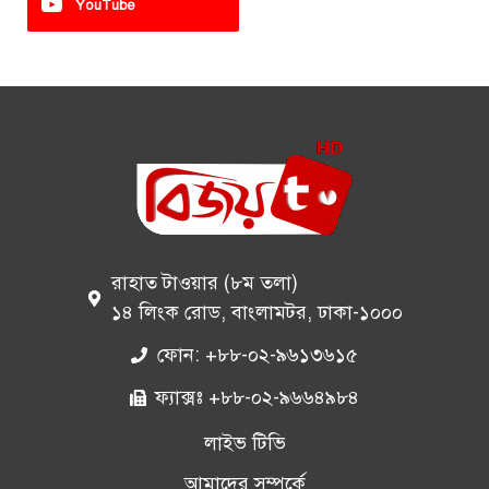
YouTube
রাহাত টাওয়ার (৮ম তলা)
১৪ লিংক রোড, বাংলামটর, ঢাকা-১০০০
ফোন: +৮৮-০২-৯৬১৩৬১৫
ফ্যাক্সঃ +৮৮-০২-৯৬৬৪৯৮৪
লাইভ টিভি
আমাদের সম্পর্কে