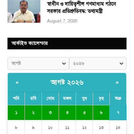
স্বাধীন ও দায়িত্বশীল গণমাধ্যম গঠনে
সরকার প্রতিশ্রুতিবদ্ধ: তথ্যমন্ত্রী
August 7, 2026
আর্কাইভ ক্যালেন্ডার
আগষ্ট ২০২৬
«
»
শনি
রবি
সোম
মঙ্গল
বুধ
বৃহ
শুক্র
৭
১
২
৩
৪
৫
৬
৮
৯
১০
১১
১২
১৩
১৪