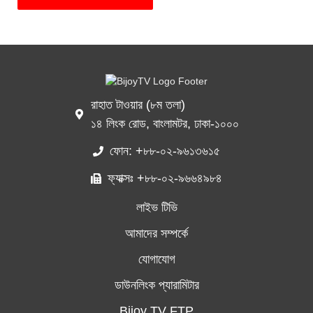
রাহাত টাওয়ার (৮ম তলা)
১৪ লিংক রোড, বাংলামটর, ঢাকা-১০০০
ফোন: +৮৮-০২-৯৬১৩৬১৫
ফ্যাক্সঃ +৮৮-০২-৯৬৬৪৯৮৪
লাইভ টিভি
আমাদের সম্পর্কে
যোগাযোগ
ডাউনলিংক প্যারামিটার
Bijoy TV FTP