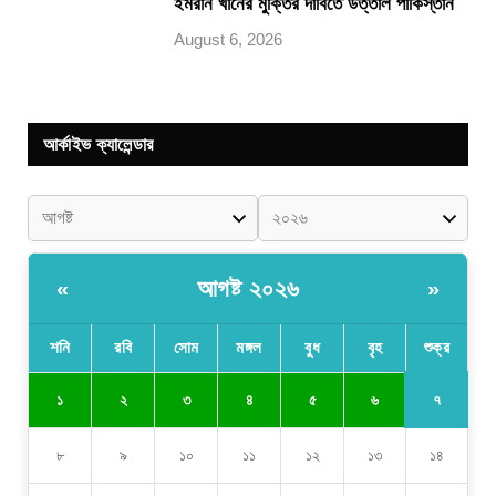
ইমরান খানের মুক্তির দাবিতে উত্তাল পাকিস্তান
August 6, 2026
আর্কাইভ ক্যালেন্ডার
আগষ্ট ২০২৬
«
»
শনি
রবি
সোম
মঙ্গল
বুধ
বৃহ
শুক্র
৭
১
২
৩
৪
৫
৬
৮
৯
১০
১১
১২
১৩
১৪