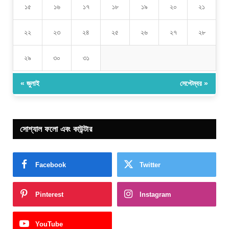
১৫
১৬
১৭
১৮
১৯
২০
২১
২২
২৩
২৪
২৫
২৬
২৭
২৮
২৯
৩০
৩১
« জুলাই
সেপ্টেম্বর »
সোশ্যাল ফলো এবং কাউন্টার
Facebook
Twitter
Pinterest
Instagram
YouTube