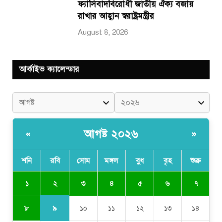
ফ্যাসিবাদবিরোধী জাতীয় ঐক্য বজায়
রাখার আহ্বান স্বরাষ্ট্রমন্ত্রীর
August 8, 2026
আর্কাইভ ক্যালেন্ডার
আগষ্ট ২০২৬
«
»
শনি
রবি
সোম
মঙ্গল
বুধ
বৃহ
শুক্র
২
১
৩
৪
৫
৬
৭
৯
৮
১০
১১
১২
১৩
১৪