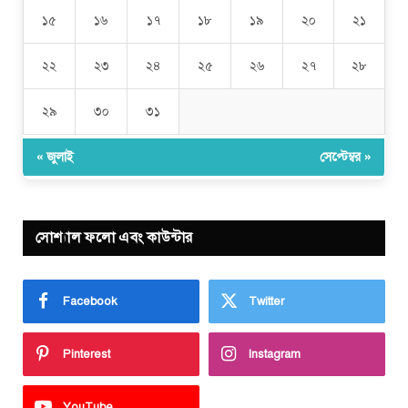
১৫
১৬
১৭
১৮
১৯
২০
২১
২২
২৩
২৪
২৫
২৬
২৭
২৮
২৯
৩০
৩১
« জুলাই
সেপ্টেম্বর »
সোশ্যাল ফলো এবং কাউন্টার
Facebook
Twitter
Pinterest
Instagram
YouTube