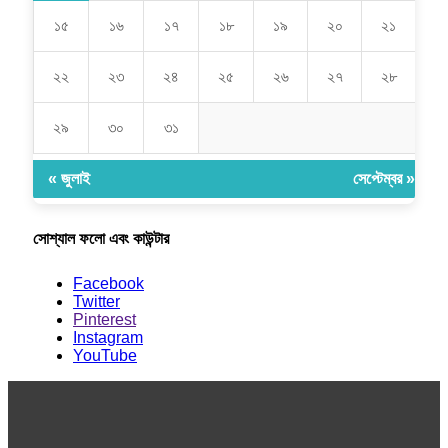
১৫
১৬
১৭
১৮
১৯
২০
২১
২২
২৩
২৪
২৫
২৬
২৭
২৮
২৯
৩০
৩১
« জুলাই
সেপ্টেম্বর »
সোশ্যাল ফলো এবং কাউন্টার
Facebook
Twitter
Pinterest
Instagram
YouTube