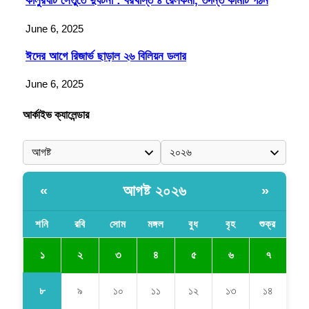
কালুরঘাট সেতুতে দুর্ঘটনা : বরখাস্ত ৪ রেলকর্মী, তদন্ত কমিটি গঠন
June 6, 2025
ঈদের আগে রিজার্ভ ছাড়াল ২৬ বিলিয়ন ডলার
June 6, 2025
আর্কাইভ ক্যালেন্ডার
আগষ্ট ২০২৬
«
»
শনি
রবি
সোম
মঙ্গল
বুধ
বৃহ
শুক্র
১
২
৩
৪
৫
৬
৭
৮
৯
১০
১১
১২
১৩
১৪