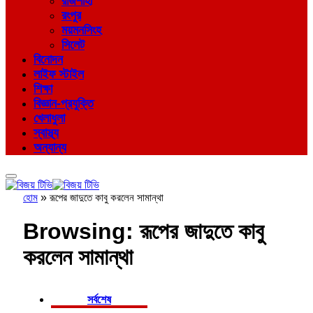
রাজশাহী
রংপুর
ময়মনসিংহ
সিলেট
বিনোদন
লাইফ স্টাইল
শিক্ষা
বিজ্ঞান-প্রযুক্তি
খেলাধুলা
স্বাস্থ্য
অন্যান্য
হোম
»
রূপের জাদুতে কাবু করলেন সামান্থা
Browsing:
রূপের জাদুতে কাবু
করলেন সামান্থা
সর্বশেষ