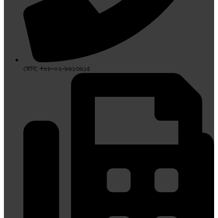
ফোন: +৮৮-০২-৯৬১৩৬১৫