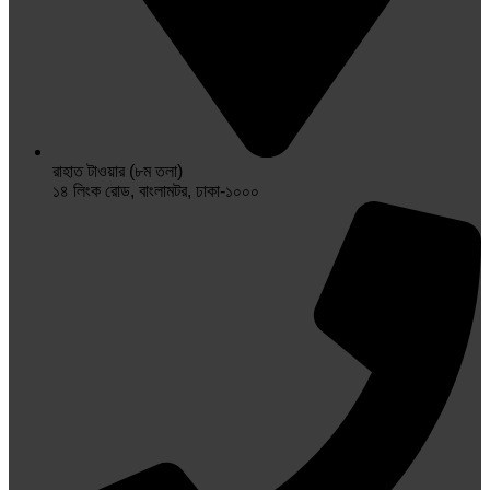
রাহাত টাওয়ার (৮ম তলা)
১৪ লিংক রোড, বাংলামটর, ঢাকা-১০০০