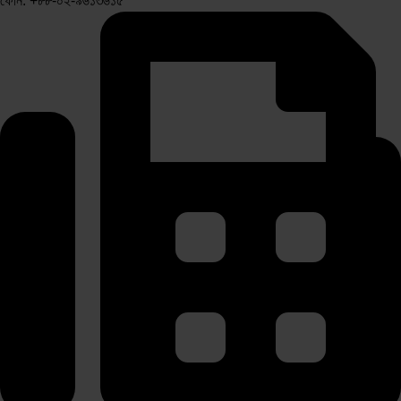
ফোন: +৮৮-০২-৯৬১৩৬১৫