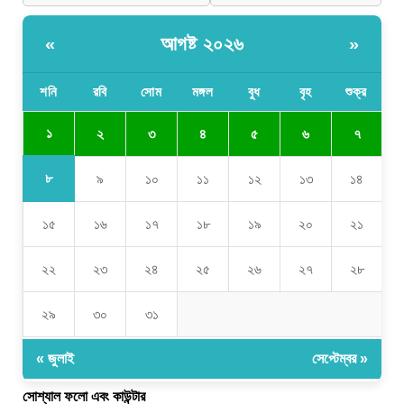
আগষ্ট ২০২৬
«
»
শনি
রবি
সোম
মঙ্গল
বুধ
বৃহ
শুক্র
১
২
৩
৪
৫
৬
৭
৮
৯
১০
১১
১২
১৩
১৪
১৫
১৬
১৭
১৮
১৯
২০
২১
২২
২৩
২৪
২৫
২৬
২৭
২৮
২৯
৩০
৩১
« জুলাই
সেপ্টেম্বর »
সোশ্যাল ফলো এবং কাউন্টার