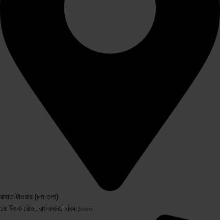
রাহাত টাওয়ার (৮ম তলা)
১৪ লিংক রোড, বাংলামটর, ঢাকা-১০০০