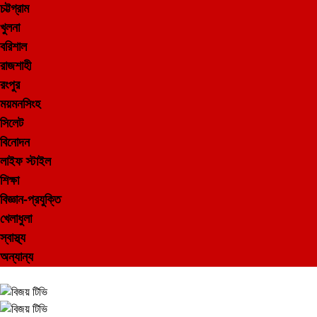
চট্টগ্রাম
খুলনা
বরিশাল
রাজশাহী
রংপুর
ময়মনসিংহ
সিলেট
বিনোদন
লাইফ স্টাইল
শিক্ষা
বিজ্ঞান-প্রযুক্তি
খেলাধুলা
স্বাস্থ্য
অন্যান্য