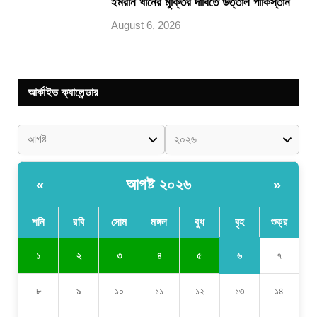
ইমরান খানের মুক্তির দাবিতে উত্তাল পাকিস্তান
August 6, 2026
আর্কাইভ ক্যালেন্ডার
আগষ্ট ২০২৬
«
»
শনি
রবি
সোম
মঙ্গল
বুধ
বৃহ
শুক্র
৬
১
২
৩
৪
৫
৭
৮
৯
১০
১১
১২
১৩
১৪