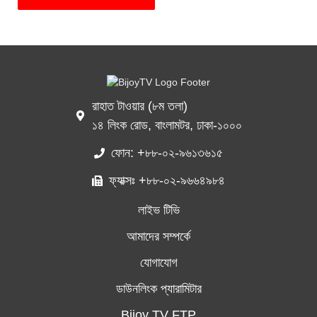
রাহাত টাওয়ার (৮ম তলা)
১৪ লিংক রোড, বাংলামটর, ঢাকা-১০০০
ফোন: +৮৮-০২-৯৬১৩৬১৫
ফ্যাক্সঃ +৮৮-০২-৯৬৬৪৯৮৪
লাইভ টিভি
আমাদের সম্পর্কে
যোগাযোগ
ডাউনলিংক প্যারামিটার
Bijoy TV FTP