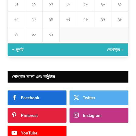
১৫
১৬
১৭
১৮
১৯
২০
২১
২২
২৩
২৪
২৫
২৬
২৭
২৮
২৯
৩০
৩১
« জুলাই
সেপ্টেম্বর »
সোশ্যাল ফলো এবং কাউন্টার
Facebook
Twitter
Pinterest
Instagram
YouTube