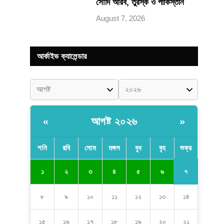
সৌদি আরব, তুরস্ক ও পাকিস্তান
August 7, 2026
আর্কাইভ ক্যালেন্ডার
আগষ্ট ২০২৬
«
»
শনি
রবি
সোম
মঙ্গল
বুধ
বৃহ
শুক্র
৭
১
২
৩
৪
৫
৬
৮
৯
১০
১১
১২
১৩
১৪
১৫
১৬
১৭
১৮
১৯
২০
২১