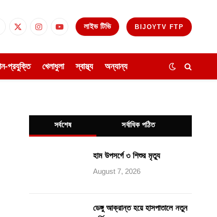
লাইভ টিভি
BIJOYTV FTP
Facebook
X
Instagram
YouTube
(Twitter)
ঞান-প্রযুক্তি
খেলাধুলা
স্বাস্থ্য
অন্যান্য
সর্বশেষ
সর্বাধিক পঠিত
হাম উপসর্গে ৩ শিশুর মৃত্যু
August 7, 2026
ডেঙ্গু আক্রান্ত হয়ে হাসপাতালে নতুন