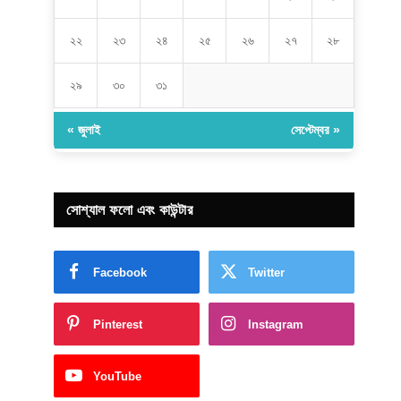
২২
২৩
২৪
২৫
২৬
২৭
২৮
২৯
৩০
৩১
« জুলাই
সেপ্টেম্বর »
সোশ্যাল ফলো এবং কাউন্টার
Facebook
Twitter
Pinterest
Instagram
YouTube