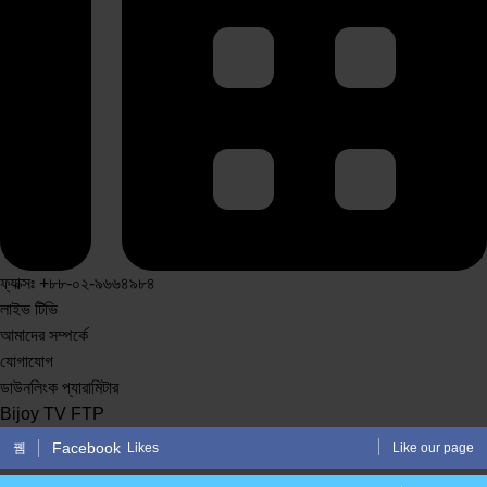
ফ্যাক্সঃ +৮৮-০২-৯৬৬৪৯৮৪
লাইভ টিভি
আমাদের সম্পর্কে
যোগাযোগ
ডাউনলিংক প্যারামিটার
Bijoy TV FTP
Facebook
Likes
Like our page