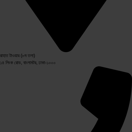
রাহাত টাওয়ার (৮ম তলা)
১৪ লিংক রোড, বাংলামটর, ঢাকা-১০০০