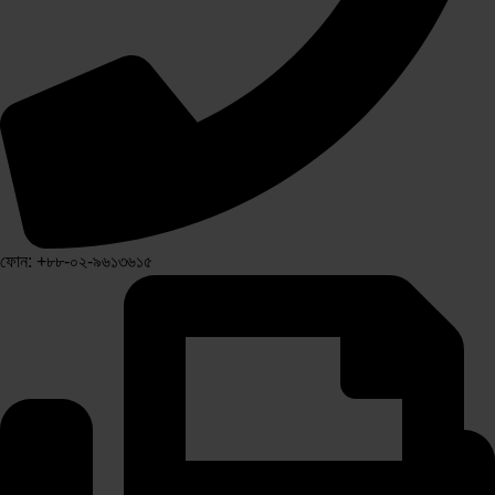
ফোন: +৮৮-০২-৯৬১৩৬১৫