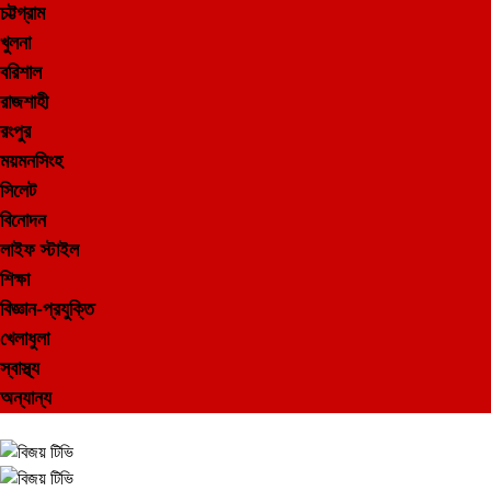
চট্টগ্রাম
খুলনা
বরিশাল
রাজশাহী
রংপুর
ময়মনসিংহ
সিলেট
বিনোদন
লাইফ স্টাইল
শিক্ষা
বিজ্ঞান-প্রযুক্তি
খেলাধুলা
স্বাস্থ্য
অন্যান্য