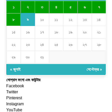
২
১
৩
৪
৫
৬
৭
৯
৮
১০
১১
১২
১৩
১৪
১৫
১৬
১৭
১৮
১৯
২০
২১
২২
২৩
২৪
২৫
২৬
২৭
২৮
২৯
৩০
৩১
« জুলাই
সেপ্টেম্বর »
সোশ্যাল ফলো এবং কাউন্টার
Facebook
Twitter
Pinterest
Instagram
YouTube