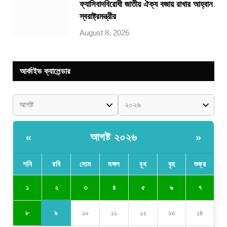
ফ্যাসিবাদবিরোধী জাতীয় ঐক্য বজায় রাখার আহ্বান
স্বরাষ্ট্রমন্ত্রীর
August 8, 2026
আর্কাইভ ক্যালেন্ডার
আগষ্ট ২০২৬
«
»
শনি
রবি
সোম
মঙ্গল
বুধ
বৃহ
শুক্র
২
১
৩
৪
৫
৬
৭
৯
৮
১০
১১
১২
১৩
১৪