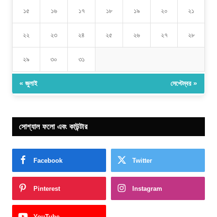
১৫
১৬
১৭
১৮
১৯
২০
২১
২২
২৩
২৪
২৫
২৬
২৭
২৮
২৯
৩০
৩১
« জুলাই
সেপ্টেম্বর »
সোশ্যাল ফলো এবং কাউন্টার
Facebook
Twitter
Pinterest
Instagram
YouTube