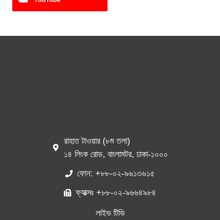
রাহাত টাওয়ার (৮ম তলা)
১৪ লিংক রোড, বাংলামটর, ঢাকা-১০০০
ফোন: +৮৮-০২-৯৬১৩৬১৫
ফ্যাক্সঃ +৮৮-০২-৯৬৬৪৯৮৪
লাইভ টিভি